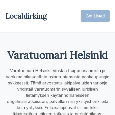
Localdirking
Get Listed
Varatuomari Helsinki
Varatuomari Helsinki edustaa huippuosaamista ja
vankkaa oikeudellista asiantuntemusta pääkaupungin
sykkeessä. Tämä arvostettu lakipalveluiden tarjoaja
yhdistää varatuomarin syvällisen juridisen
tietämyksen käytännönläheiseen
ongelmanratkaisuun, palvellen niin yksityishenkilöitä
kuin yrityksiä. Erikoisaloja ovat esimerkiksi
liikejuridiikka, riitojen ratkaisu ja perintöoikeus.