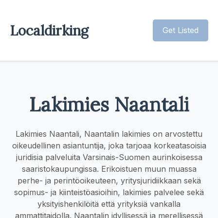
Localdirking
Get Listed
Lakimies Naantali
Lakimies Naantali, Naantalin lakimies on arvostettu
oikeudellinen asiantuntija, joka tarjoaa korkeatasoisia
juridisia palveluita Varsinais-Suomen aurinkoisessa
saaristokaupungissa. Erikoistuen muun muassa
perhe- ja perintöoikeuteen, yritysjuridiikkaan sekä
sopimus- ja kiinteistöasioihin, lakimies palvelee sekä
yksityishenkilöitä että yrityksiä vankalla
ammattitaidolla. Naantalin idyllisessä ja merellisessä